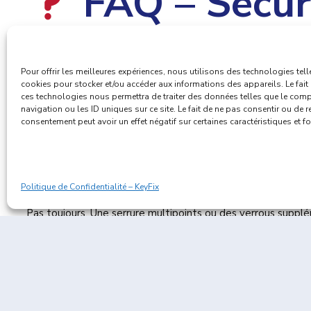
FAQ – Sécur
Quelle est la première mesure à prendre pour éviter un
Pour offrir les meilleures expériences, nous utilisons des technologies tell
Bien fermer toutes les ouvertures (portes, fenêtres, gara
cookies pour stocker et/ou accéder aux informations des appareils. Le fait 
ces technologies nous permettra de traiter des données telles que le com
Un bon éclairage extérieur est-il vraiment efficace ?
navigation ou les ID uniques sur ce site. Le fait de ne pas consentir ou de re
Oui, les cambrioleurs préfèrent l’obscurité. Un détecteur d
consentement peut avoir un effet négatif sur certaines caractéristiques et f
Combien coûte un audit de sécurité par un serrurier à Br
En moyenne entre 80€ et 150€, selon le type de logement 
Politique de Confidentialité – KeyFix
Faut-il forcément une porte blindée ?
Pas toujours. Une serrure multipoints ou des verrous suppl
Puis-je confier un double de mes clés à mon voisin ?
Oui, à condition que ce soit une personne de confiance. C’es
[/vc_column_text][/vc_column][/vc_row]