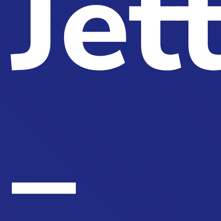
Jet
–